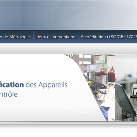
s de Métrologie
Lieux d'interventions
Accréditations ISO/CEI 1702