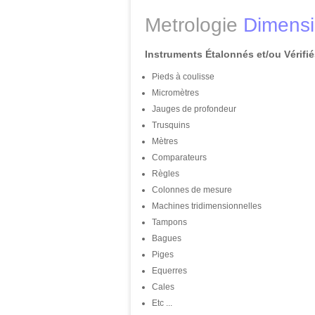
Metrologie
Dimensi
Instruments Étalonnés et/ou Vérif
Pieds à coulisse
Micromètres
Jauges de profondeur
Trusquins
Mètres
Comparateurs
Règles
Colonnes de mesure
Machines tridimensionnelles
Tampons
Bagues
Piges
Equerres
Cales
Etc ...