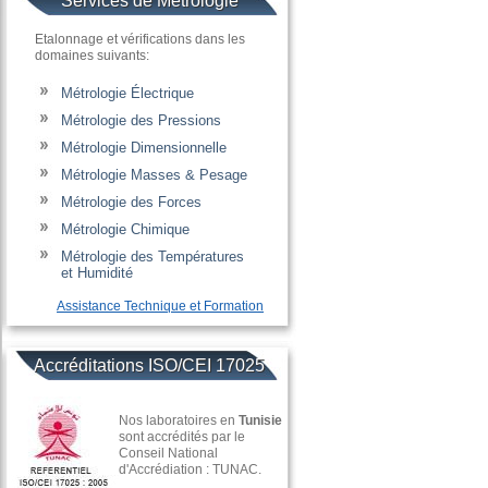
Services de Métrologie
Etalonnage et vérifications dans les
domaines suivants:
Métrologie Électrique
Métrologie des Pressions
Métrologie Dimensionnelle
Métrologie Masses & Pesage
Métrologie des Forces
Métrologie Chimique
Métrologie des Températures
......
et Humidité
Assistance Technique et Formation
Accréditations ISO/CEI 17025
Nos laboratoires en
Tunisie
sont accrédités par le
Conseil National
d'Accrédiation : TUNAC.