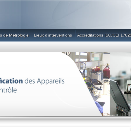
s de Métrologie
Lieux d'interventions
Accréditations ISO/CEI 1702