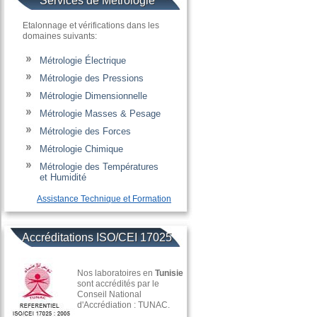
Services de Métrologie
Etalonnage et vérifications dans les
domaines suivants:
Métrologie Électrique
Métrologie des Pressions
Métrologie Dimensionnelle
Métrologie Masses & Pesage
Métrologie des Forces
Métrologie Chimique
Métrologie des Températures
......
et Humidité
Assistance Technique et Formation
Accréditations ISO/CEI 17025
Nos laboratoires en
Tunisie
sont accrédités par le
Conseil National
d'Accrédiation : TUNAC.