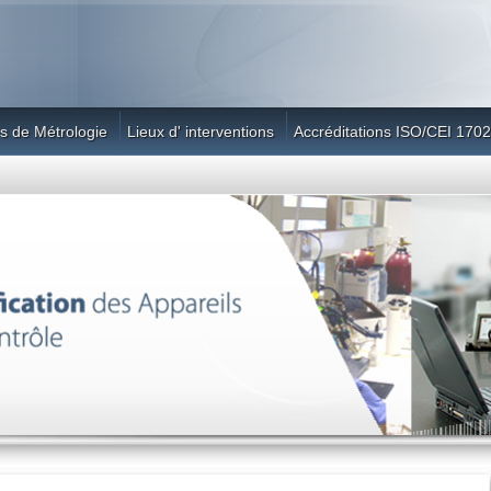
s de Métrologie
Lieux d' interventions
Accréditations ISO/CEI 170